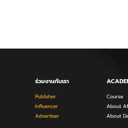
ร่วมงานกับเรา
ACADE
Publisher
Course
Influencer
About Aff
Advertiser
About D