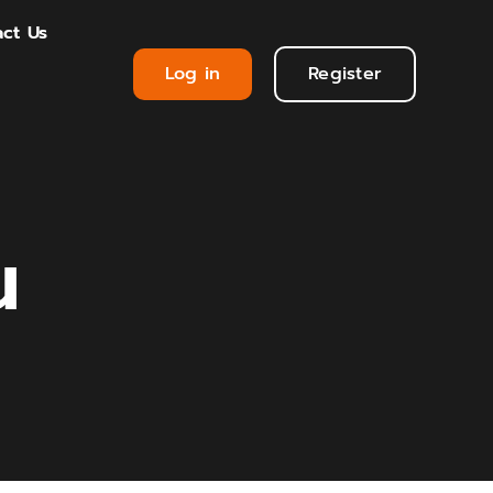
ct Us
Log in
Register
น