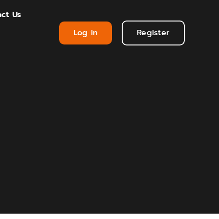
ct Us
Log in
Register