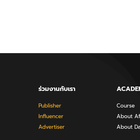
ร่วมงานกับเรา
ACADE
Publisher
Course
Influencer
About Aff
Advertiser
About D