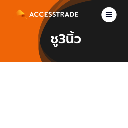
Skip
to
content
ชู3นิ้ว