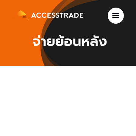
Skip
to
content
จ่ายย้อนหลัง