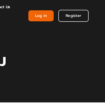
ct Us
Log in
Register
ิม