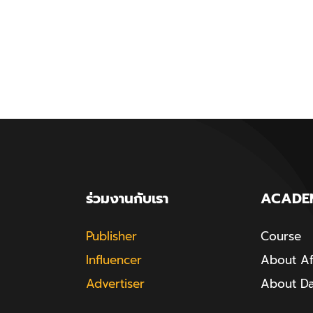
ร่วมงานกับเรา
ACADE
Publisher
Course
Influencer
About Aff
Advertiser
About D