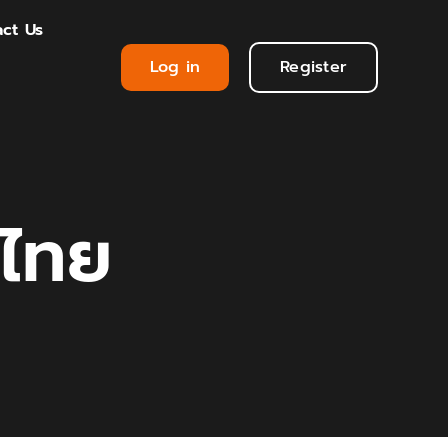
ct Us
Log in
Register
ศไทย