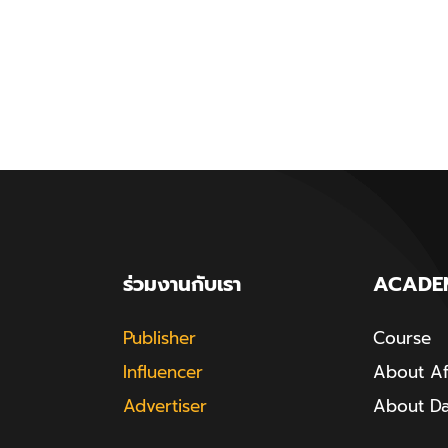
ร่วมงานกับเรา
ACADE
Publisher
Course
Influencer
About Aff
Advertiser
About D