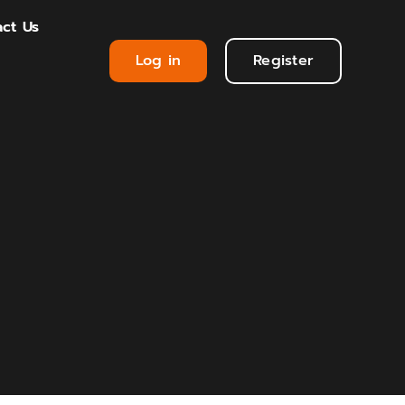
ct Us
Log in
Register