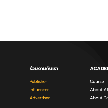
ร่วมงานกับเรา
ACADE
Publisher
Course
Influencer
About Aff
Advertiser
About D