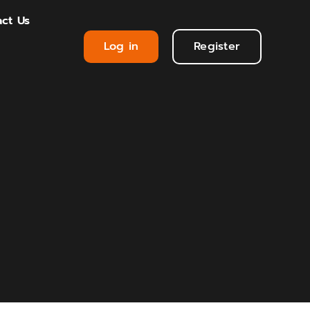
ct Us
Log in
Register