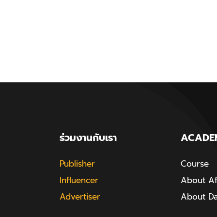
ร่วมงานกับเรา
ACADE
Publisher
Course
Influencer
About Aff
Advertiser
About D