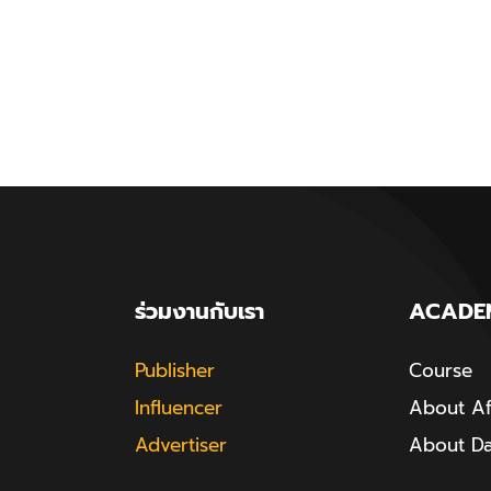
ร่วมงานกับเรา
ACADE
Publisher
Course
Influencer
About Aff
Advertiser
About D