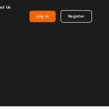
ct Us
Log in
Register