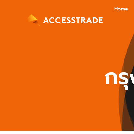
Skip
Home
to
content
กรุ