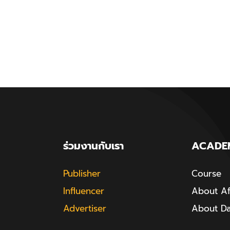
ร่วมงานกับเรา
ACADE
Publisher
Course
Influencer
About Aff
Advertiser
About D