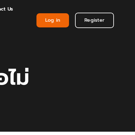
ct Us
Log in
Register
อไม่