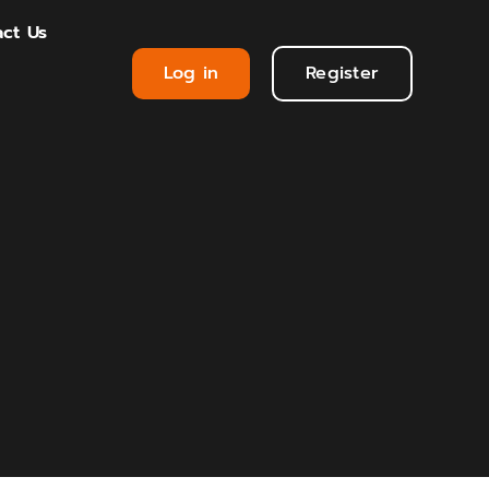
ct Us
Log in
Register