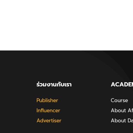
ร่วมงานกับเรา
ACADE
Publisher
Course
Influencer
About Aff
Advertiser
About D