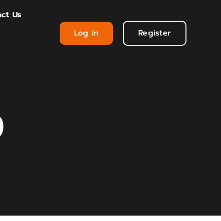
ct Us
Log in
Register
0