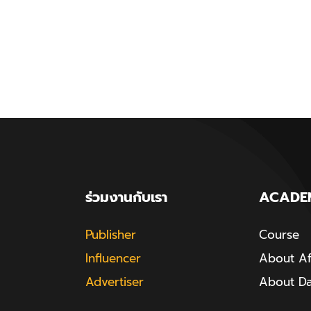
ร่วมงานกับเรา
ACADE
Publisher
Course
Influencer
About Aff
Advertiser
About D