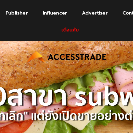
Publisher
Influencer
Advertiser
Cont
เตือนภัย