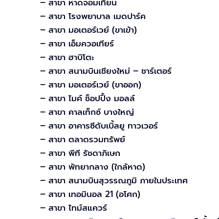
– สาขา หาดจอมเทียน
– สาขา โรงพยาบาล เมดปาร์ค
– สาขา มอเตอร์เวย์ (ขาเข้า)
– สาขา เอ็มควอเทียร์
– สาขา ฮาบิโตะ
– สาขา สนามบินเชียงใหม่ – ชาร์เตอร์
– สาขา มอเตอร์เวย์ (ขาออก)
– สาขา ไมค์ ช็อปปิ้ง มอลล์
– สาขา คาลเท็กซ์ บางใหญ่
– สาขา อาคารซีดับเบิ้ลยู ทาวเวอร์
– สาขา ตลาดรวมทรัพย์
– สาขา พีที รัชดาภิเษก
– สาขา พัทยากลาง (ใกล้หาด)
– สาขา สนามบินสุวรรณภูมิ ภายในประเทศ
– สาขา เทอมินอล 21 (อโศก)
– สาขา ไทม์สแควร์