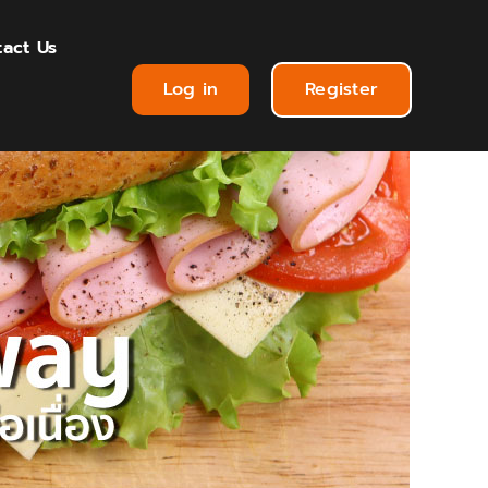
act Us
Log in
Register