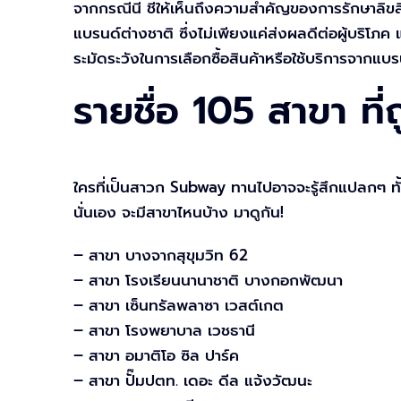
จากกรณีนี้ ชี้ให้เห็นถึงความสำคัญของการรักษาลิข
แบรนด์ต่างชาติ ซึ่งไม่เพียงแค่ส่งผลดีต่อผู้บริโภค 
ระมัดระวังในการเลือกซื้อสินค้าหรือใช้บริการจากแบ
รายชื่อ 105 สาขา ที่
ใครที่เป็นสาวก Subway ทานไปอาจจะรู้สึกแปลกๆ ท
นั่นเอง จะมีสาขาไหนบ้าง มาดูกัน!
– สาขา บางจากสุขุมวิท 62
– สาขา โรงเรียนนานาชาติ บางกอกพัฒนา
– สาขา เซ็นทรัลพลาซา เวสต์เกต
– สาขา โรงพยาบาล เวชธานี
– สาขา อมาติโอ ซิล ปาร์ค
– สาขา ปั๊มปตท. เดอะ ดีล แจ้งวัฒนะ