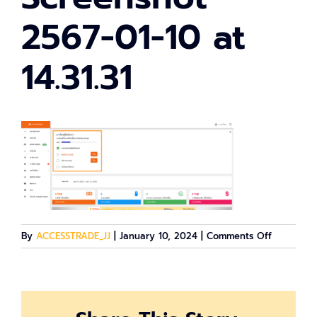
2567-01-10 at
14.31.31
on
By
ACCESSTRADE_JJ
|
January 10, 2024
|
Comments Off
Screensho
2567-
01-
10
at