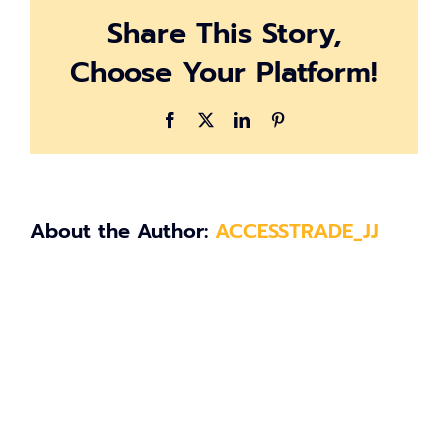
09
Share This Story,
at
10.55.19
Choose Your Platform!
Facebook
X
LinkedIn
Pinterest
About the Author:
ACCESSTRADE_JJ