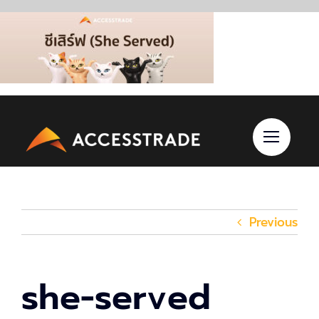
Skip
to
content
Previous
she-served