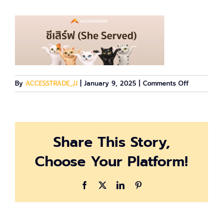
on
By
ACCESSTRADE_JJ
|
January 9, 2025
|
Comments Off
she-
served
Share This Story,
Choose Your Platform!
Facebook
X
LinkedIn
Pinterest