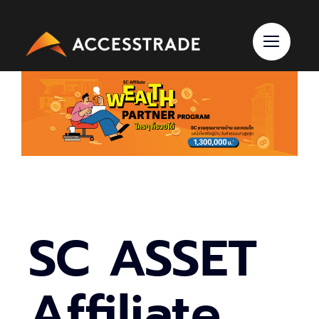
Skip
to
content
SC ASSET
Affiliate