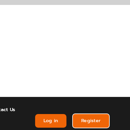
act Us
Log in
Register