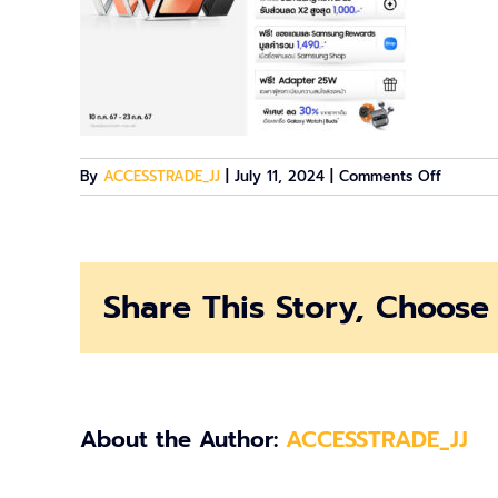
on
By
ACCESSTRADE_JJ
|
July 11, 2024
|
Comments Off
b6-
preorde
1080×1
Share This Story, Choose 
About the Author:
ACCESSTRADE_JJ