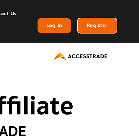
act Us
Log in
Register