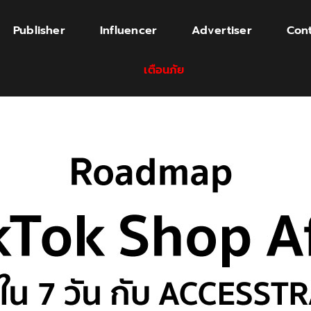
Publisher
Influencer
Advertiser
Cont
เตือนภัย