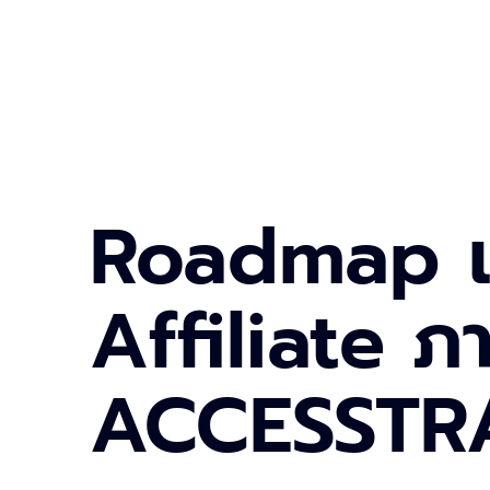
Roadmap เร
Affiliate ภ
ACCESSTR