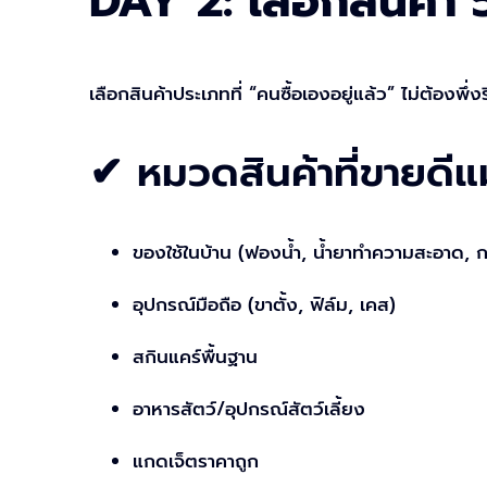
DAY 2: เลือกสินค้า 
เลือกสินค้าประเภทที่ “คนซื้อเองอยู่แล้ว” ไม่ต้องพึ่งร
✔ หมวดสินค้าที่ขายดีแม
ของใช้ในบ้าน (ฟองน้ำ, น้ำยาทำความสะอาด, ก
อุปกรณ์มือถือ (ขาตั้ง, ฟิล์ม, เคส)
สกินแคร์พื้นฐาน
อาหารสัตว์/อุปกรณ์สัตว์เลี้ยง
แกดเจ็ตราคาถูก