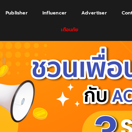
Publisher
Influencer
Advertiser
Cont
เตือนภัย