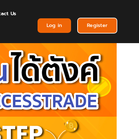
act Us
Log in
Register