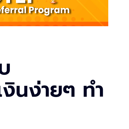
ับ
ินง่ายๆ ทำ
ง