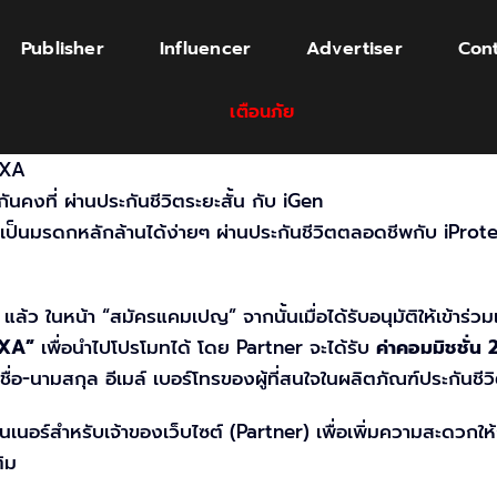
Publisher
Influencer
Advertiser
Cont
เตือนภัย
AXA
คงที่ ผ่านประกันชีวิตระยะสั้น กับ iGen
ยเป็นมรดกหลั
กล้านได้ง่ายๆ ผ่านประกันชีวิตตลอดชีพกับ iProt
 แล้ว ในหน้า “สมัครแคมเปญ” จากนั้นเมื่อได้รับอนุมัติให้
เข้าร่
-AXA”
เพื่อนำไปโปรโมทได้ โดย Partner จะได้รับ
ค่าคอมมิชชั่น
ชื่อ-นามสกุล อีเมล์ เบอร์โทรของผู้ที่สนใจในผลิตภั
ณฑ์ประกันชีวิ
อร์สำหรับเจ้าของเว็บไซต์ (Partner) เพื่อเพิ่มความสะดวกให้
ิม