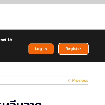
act Us
Log in
Register
Previous