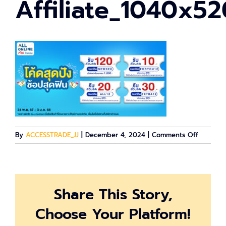
Affiliate_1040x5
on
By
ACCESSTRADE_JJ
|
December 4, 2024
|
Comments Off
Affiliat
Share This Story,
Choose Your Platform!