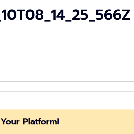
_10T08_14_25_566Z
age_2024_10_10T08_14_25_566Z
Your Platform!