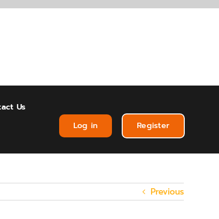
act Us
Log in
Register
Previous