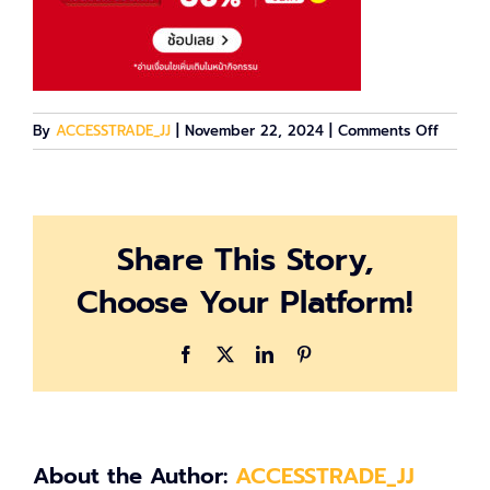
on
By
ACCESSTRADE_JJ
|
November 22, 2024
|
Comments Off
1200×1
Share This Story,
Choose Your Platform!
Facebook
X
LinkedIn
Pinterest
About the Author:
ACCESSTRADE_JJ