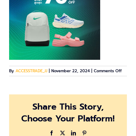
on
By
ACCESSTRADE_JJ
|
November 22, 2024
|
Comments Off
011124_
Brand-
Day_FB
Share This Story,
Choose Your Platform!
Facebook
X
LinkedIn
Pinterest