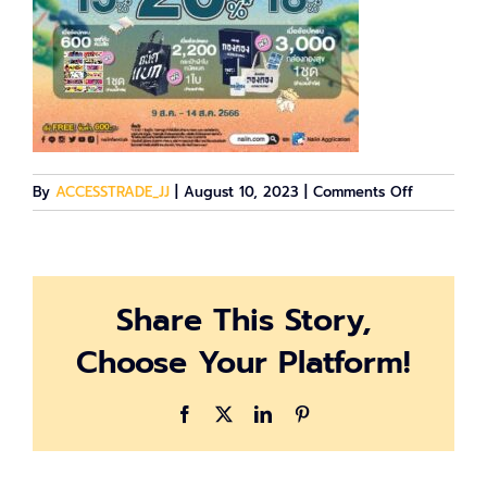
on
By
ACCESSTRADE_JJ
|
August 10, 2023
|
Comments Off
AW
KV_200-
200
Share This Story,
Choose Your Platform!
Facebook
X
LinkedIn
Pinterest