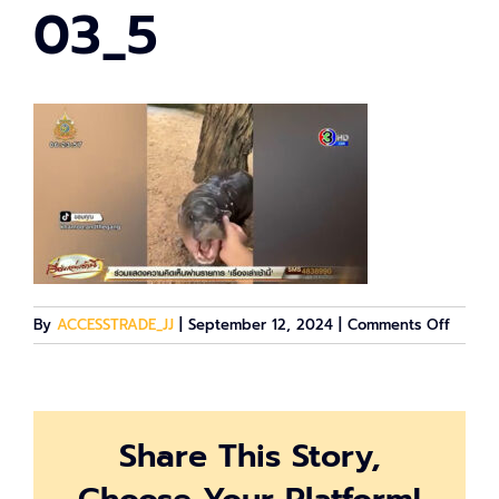
03_5
on
By
ACCESSTRADE_JJ
|
September 12, 2024
|
Comments Off
03_5
Share This Story,