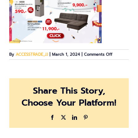
on
By
ACCESSTRADE_JJ
|
March 1, 2024
|
Comments Off
[Web]-
Banner-
SQ
Share This Story,
Choose Your Platform!
Facebook
X
LinkedIn
Pinterest