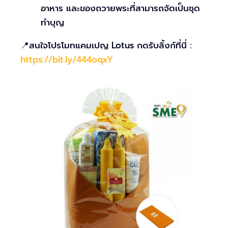
อาหาร และของถวายพระที่สามารถจัดเป็นชุด
ทำบุญ
📍สนใจโปรโมทแคมเปญ Lotus กดรับลิ้งก์ที่นี่ :
https://bit.ly/444oqxY