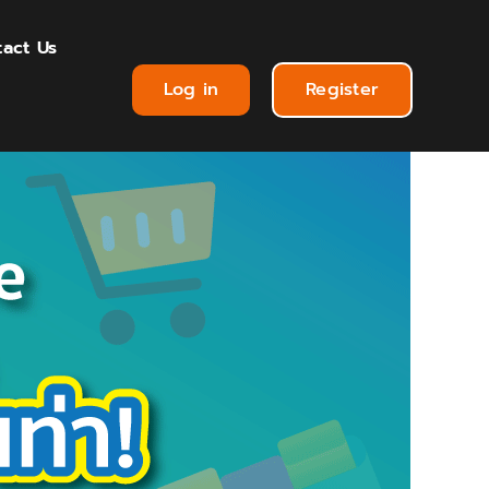
act Us
Log in
Register