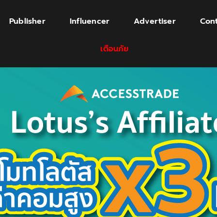
Publisher
Influencer
Advertiser
Cont
เตือนภัย