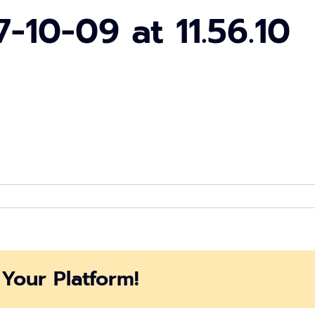
-10-09 at 11.56.10
eenshot
7-
Your Platform!
6.10