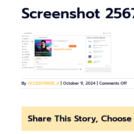
Screenshot 2567
on
By
ACCESSTRADE_JJ
|
October 9, 2024
|
Comments Off
Scr
256
10-
09
Share This Story, Choose 
at
11.5