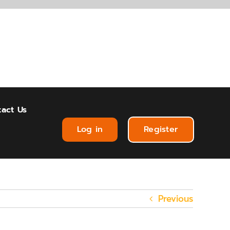
act Us
Log in
Register
Previous