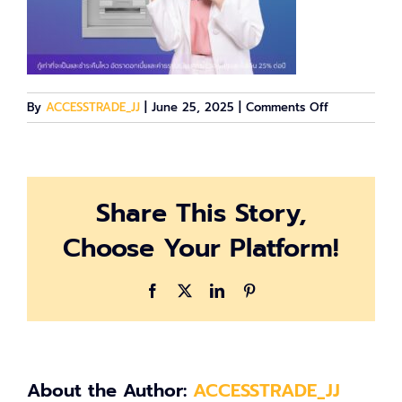
on
By
ACCESSTRADE_JJ
|
June 25, 2025
|
Comments Off
image-
615071
Share This Story,
Choose Your Platform!
Facebook
X
LinkedIn
Pinterest
About the Author:
ACCESSTRADE_JJ