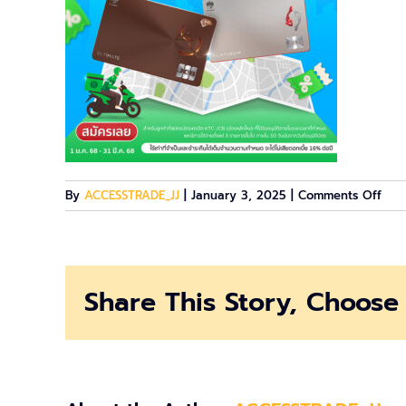
on
By
ACCESSTRADE_JJ
|
January 3, 2025
|
Comments Off
AW_
439
–
OAP
Share This Story, Choose 
–
Part
Peri