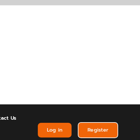
act Us
Log in
Register