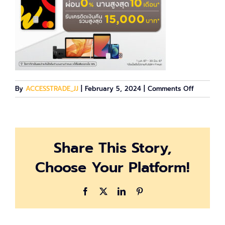
on
By
ACCESSTRADE_JJ
|
February 5, 2024
|
Comments Off
NOW-
Apple-
2000×20
Share This Story,
Choose Your Platform!
Facebook
X
LinkedIn
Pinterest