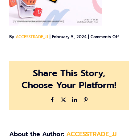
on
By
ACCESSTRADE_JJ
|
February 5, 2024
|
Comments Off
สมัคร
บัตรNOW
Share This Story,
Choose Your Platform!
Facebook
X
LinkedIn
Pinterest
About the Author:
ACCESSTRADE_JJ