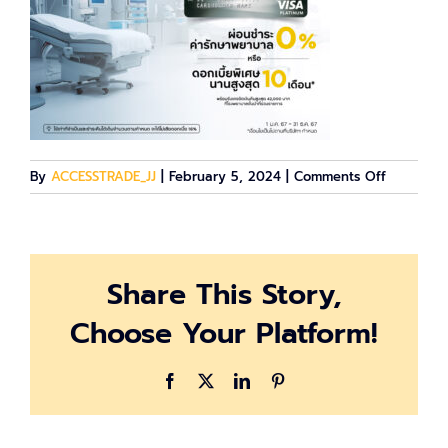
on
By
ACCESSTRADE_JJ
|
February 5, 2024
|
Comments Off
สมัคร
บัตร
แพลทินัม
Share This Story,
Choose Your Platform!
Facebook
X
LinkedIn
Pinterest