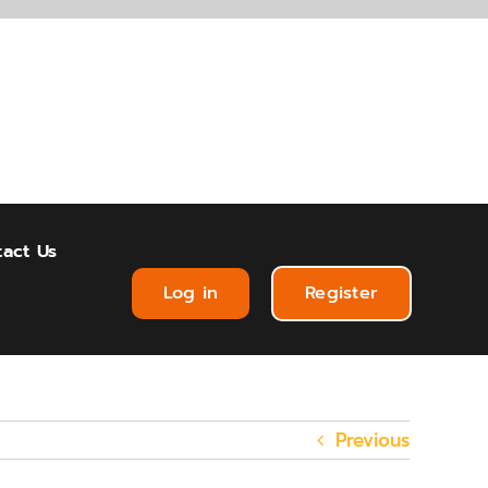
act Us
Log in
Register
Previous