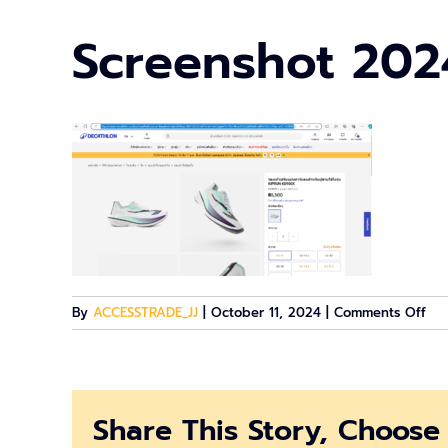
Screenshot 2024
on
By
ACCESSTRADE_JJ
|
October 11, 2024
|
Comments Off
Scr
202
10-
11
Share This Story, Choose 
114