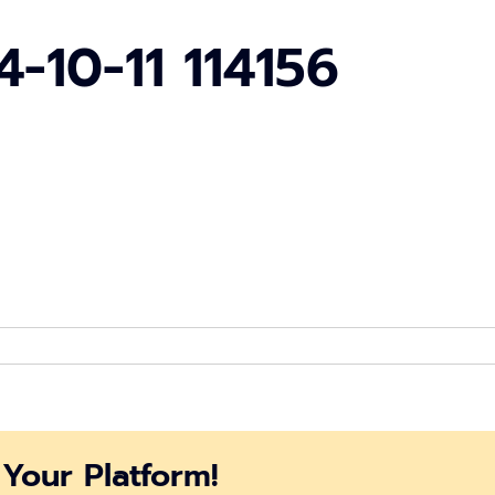
-10-11 114156
eenshot
4-
Your Platform!
156