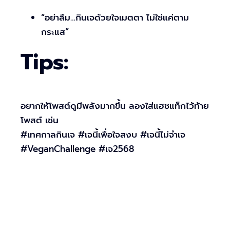
“อย่าลืม…กินเจด้วยใจเมตตา ไม่ใช่แค่ตาม
กระแส”
Tips:
อยากให้โพสต์ดูมีพลังมากขึ้น ลองใส่แฮชแท็กไว้ท้าย
โพสต์ เช่น
#เทศกาลกินเจ #เจนี้เพื่อใจสงบ #เจนี้ไม่จำเจ
#VeganChallenge #เจ2568