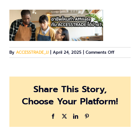
on
By
ACCESSTRADE_JJ
|
April 24, 2025
|
Comments Off
a-
Job
Share This Story,
Choose Your Platform!
Facebook
X
LinkedIn
Pinterest