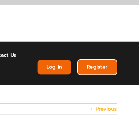
act Us
Log in
Register
Previous