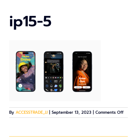
ip15-5
on
By
ACCESSTRADE_JJ
|
September 13, 2023
|
Comments Off
ip15-
5