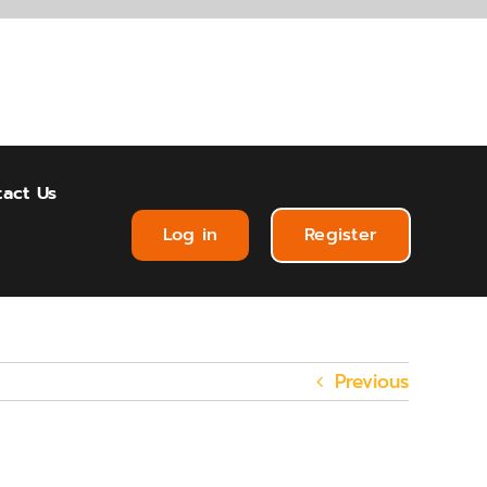
act Us
Log in
Register
Previous