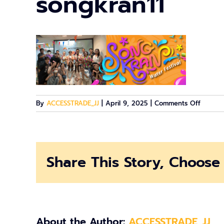
songkran11
on
By
ACCESSTRADE_JJ
|
April 9, 2025
|
Comments Off
songkr
Share This Story, Choose 
About the Author:
ACCESSTRADE_JJ