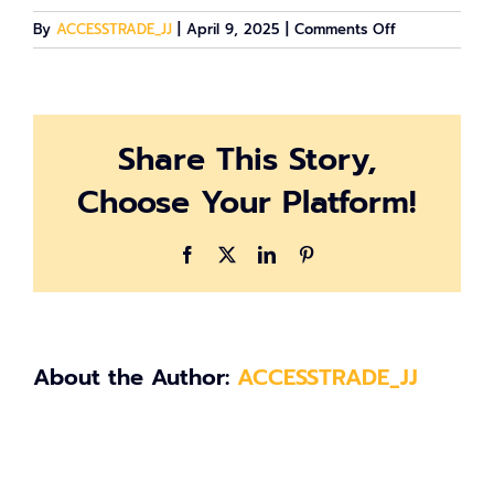
on
By
ACCESSTRADE_JJ
|
April 9, 2025
|
Comments Off
LINE_ALBUM_
2025_250409
Share This Story,
Choose Your Platform!
Facebook
X
LinkedIn
Pinterest
About the Author:
ACCESSTRADE_JJ