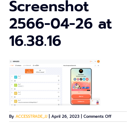
Screenshot
2566-04-26 at
16.38.16
on
By
ACCESSTRADE_JJ
|
April 26, 2023
|
Comments Off
Screenshot
2566-