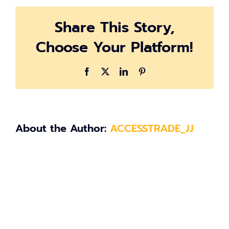
04-
26
Share This Story,
at
16.38.16
Choose Your Platform!
Facebook
X
LinkedIn
Pinterest
About the Author:
ACCESSTRADE_JJ