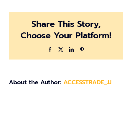
2566-
04-
26
Share This Story,
at
16.38.07
Choose Your Platform!
Facebook
X
LinkedIn
Pinterest
About the Author:
ACCESSTRADE_JJ