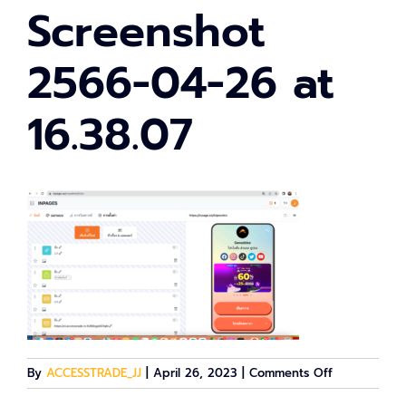
Screenshot
2566-04-26 at
16.38.07
on
By
ACCESSTRADE_JJ
|
April 26, 2023
|
Comments Off
Screenshot