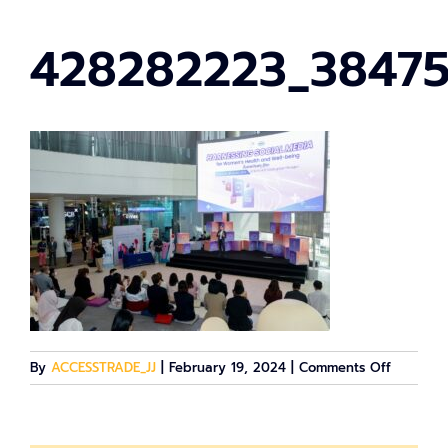
428282223_3847
on
By
ACCESSTRADE_JJ
|
February 19, 2024
|
Comments Off
4282822