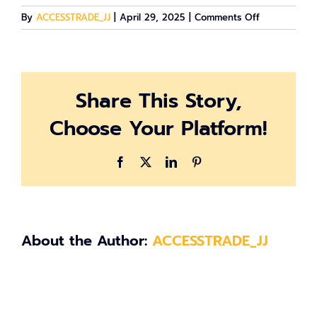
on
By
ACCESSTRADE_JJ
|
April 29, 2025
|
Comments Off
สก
รีนช็อต
2025-
04-
Share This Story,
29
104153
Choose Your Platform!
Facebook
X
LinkedIn
Pinterest
About the Author:
ACCESSTRADE_JJ