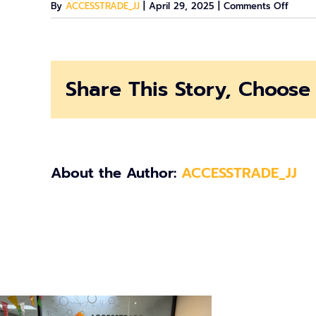
on
By
ACCESSTRADE_JJ
|
April 29, 2025
|
Comments Off
สก
รีนช็อต
2025-
04-
Share This Story, Choose 
29
10413
About the Author:
ACCESSTRADE_JJ