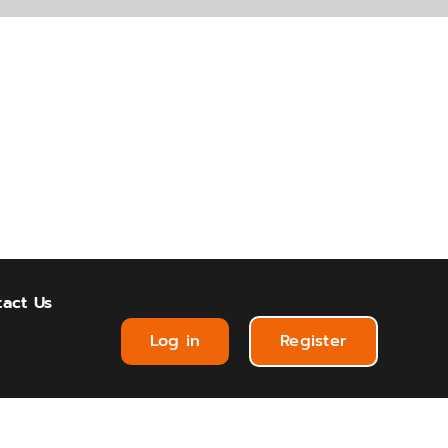
act Us
Log in
Register