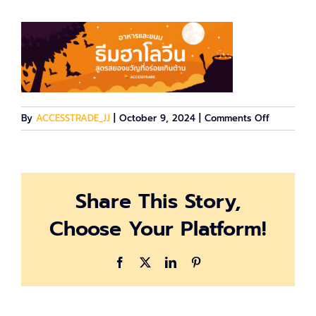
on
By
ACCESSTRADE_JJ
|
October 9, 2024
|
Comments Off
halloween
Share This Story,
Choose Your Platform!
Facebook
X
LinkedIn
Pinterest